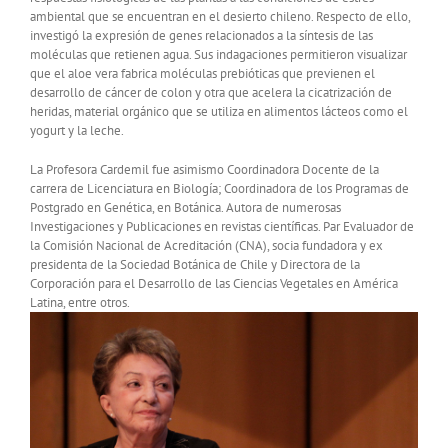
ambiental que se encuentran en el desierto chileno. Respecto de ello,
investigó la expresión de genes relacionados a la síntesis de las
moléculas que retienen agua. Sus indagaciones permitieron visualizar
que el aloe vera fabrica moléculas prebióticas que previenen el
desarrollo de cáncer de colon y otra que acelera la cicatrización de
heridas, material orgánico que se utiliza en alimentos lácteos como el
yogurt y la leche.
La Profesora Cardemil fue asimismo Coordinadora Docente de la
carrera de Licenciatura en Biología; Coordinadora de los Programas de
Postgrado en Genética, en Botánica. Autora de numerosas
Investigaciones y Publicaciones en revistas científicas. Par Evaluador de
la Comisión Nacional de Acreditación (CNA), socia fundadora y ex
presidenta de la Sociedad Botánica de Chile y Directora de la
Corporación para el Desarrollo de las Ciencias Vegetales en América
Latina, entre otros.