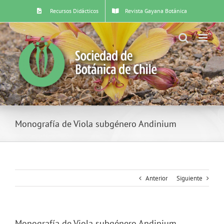
Skip
Recursos Didácticos
Revista Gayana Botánica
to
content
Monografía de Viola subgénero Andinium
Anterior
Siguiente
Monografía de Viola subgénero Andinium