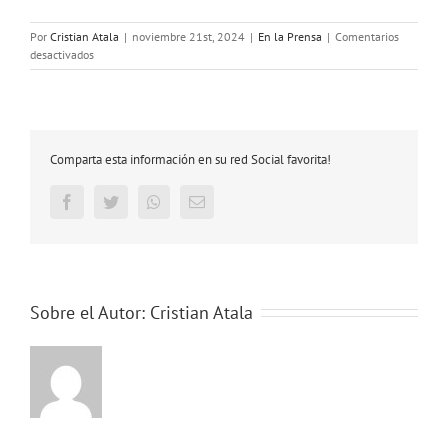
Por
Cristian Atala
|
noviembre 21st, 2024
|
En la Prensa
|
Comentarios
en
desactivados
Foto
oficial
Reunión
Anual
conjunta
Comparta esta información en su red Social favorita!
2024
en
La
Facebook
Twitter
Whatsapp
Email
Serena
Sobre el Autor:
Cristian Atala