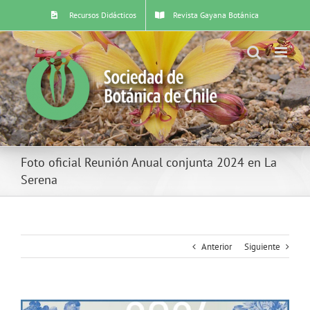
Skip
Recursos Didácticos
Revista Gayana Botánica
to
content
Foto oficial Reunión Anual conjunta 2024 en La
Serena
Anterior
Siguiente
Ver