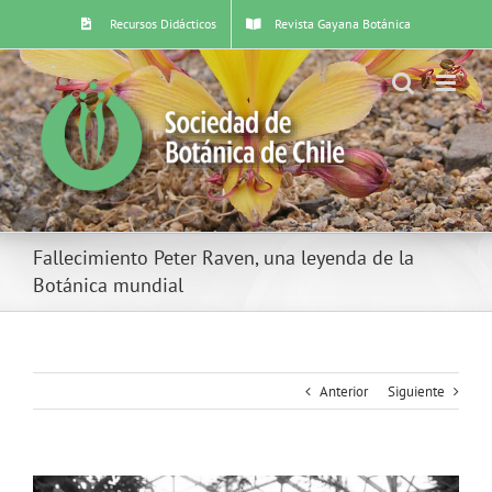
Skip
Recursos Didácticos
Revista Gayana Botánica
to
content
Fallecimiento Peter Raven, una leyenda de la
Botánica mundial
Anterior
Siguiente
Ver