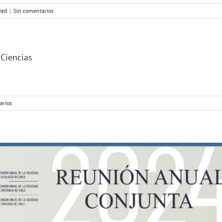
zed
|
Sin comentarios
Ciencias
arios